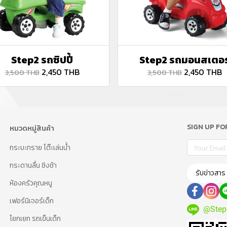
Step2 รถซิปปี้
Step2 รถมอนสเตอร
2,450 THB
2,450 THB
3,500 THB
3,500 THB
SIGN UP F
หมวดหมู่สินค้า
กระบะทราย โต๊ะเล่นน้ำ
กระดานลื่น ชิงช้า
รับข่าวสาร
ห้องครัวคุณหนู
เฟอร์นิเจอร์เด็ก
@Step
โยกเยก รถเข็นเด็ก