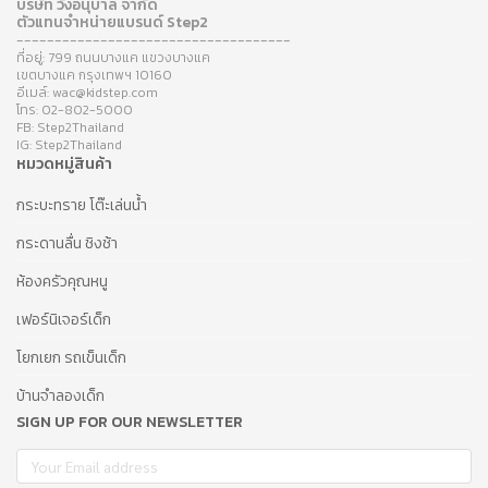
บริษัท วังอนุบาล จำกัด
ตัวแทนจำหน่ายแบรนด์ Step2
------------------------------------
ที่อยู่: 799 ถนนบางแค แขวงบางแค
เขตบางแค กรุงเทพฯ 10160
อีเมล์: wac@kidstep.com
โทร: 02-802-5000
FB: Step2Thailand
IG: Step2Thailand
หมวดหมู่สินค้า
กระบะทราย โต๊ะเล่นน้ำ
กระดานลื่น ชิงช้า
ห้องครัวคุณหนู
เฟอร์นิเจอร์เด็ก
โยกเยก รถเข็นเด็ก
บ้านจำลองเด็ก
SIGN UP FOR OUR NEWSLETTER