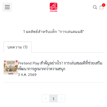
0
1 ผลลัพธ์สำหรับแท็ก "การเล่นสมมติ"
บทความ (1)
Pretend Play สำคัญอย่างไร? การเล่นสมมติที่ช่วยเสริม
พัฒนาการลูกมากกว่าความสนุก
3 ก.ค. 2569
1