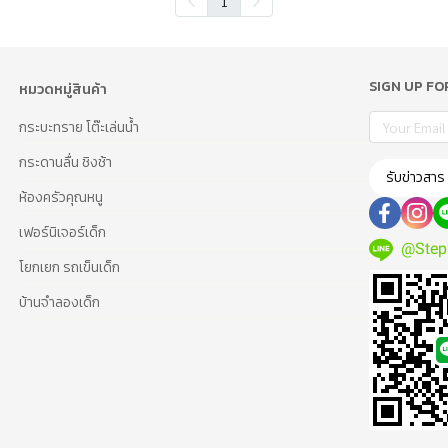
1
SIGN UP F
หมวดหมู่สินค้า
กระบะทราย โต๊ะเล่นน้ำ
กระดานลื่น ชิงช้า
รับข่าวสาร
ห้องครัวคุณหนู
เฟอร์นิเจอร์เด็ก
@Step
โยกเยก รถเข็นเด็ก
บ้านจำลองเด็ก