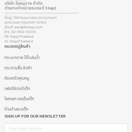
บริษัท วังอนุบาล จำกัด
ตัวแทนจำหน่ายแบรนด์ Step2
------------------------------------
ที่อยู่: 799 ถนนบางแค แขวงบางแค
เขตบางแค กรุงเทพฯ 10160
อีเมล์: wac@kidstep.com
โทร: 02-802-5000
FB: Step2Thailand
IG: Step2Thailand
หมวดหมู่สินค้า
กระบะทราย โต๊ะเล่นน้ำ
กระดานลื่น ชิงช้า
ห้องครัวคุณหนู
เฟอร์นิเจอร์เด็ก
โยกเยก รถเข็นเด็ก
บ้านจำลองเด็ก
SIGN UP FOR OUR NEWSLETTER