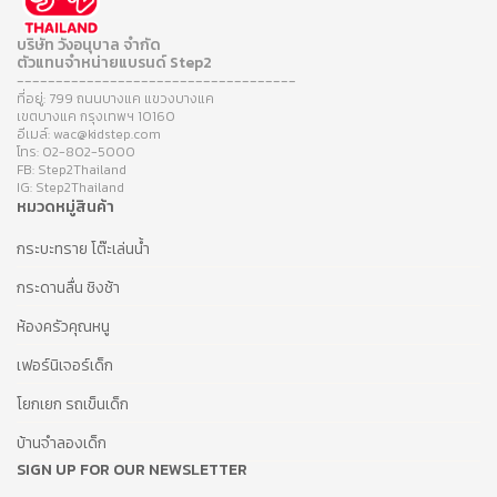
บริษัท วังอนุบาล จำกัด
ตัวแทนจำหน่ายแบรนด์ Step2
------------------------------------
ที่อยู่: 799 ถนนบางแค แขวงบางแค
เขตบางแค กรุงเทพฯ 10160
อีเมล์: wac@kidstep.com
โทร: 02-802-5000
FB: Step2Thailand
IG: Step2Thailand
หมวดหมู่สินค้า
กระบะทราย โต๊ะเล่นน้ำ
กระดานลื่น ชิงช้า
ห้องครัวคุณหนู
เฟอร์นิเจอร์เด็ก
โยกเยก รถเข็นเด็ก
บ้านจำลองเด็ก
SIGN UP FOR OUR NEWSLETTER