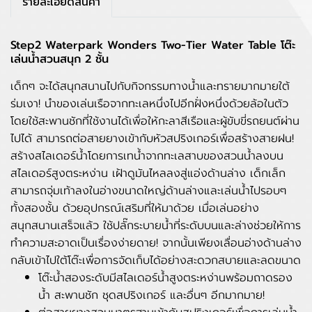
รายละเอียดสินค้า
Step2 Waterpark Wonders Two-Tier Water Table โต๊ะ
เล่นน้ำสวนสนุก 2 ชั้น
เด็กๆ จะได้สนุกสนานไปกับกิจกรรมทางน้ำและทรายมากมายใต้
ร่มเงา! นำของเล่นเรือจากทะเลหนึ่งไปอีกฝั่งหนึ่งด้วยล้อในตัว
โดยใช้สะพานชักที่ใช้งานได้เพื่อให้กะลาสีเรือและผู้ขับขี่รถยนต์ผ่าน
ไปได้ สามารถต่อสายยางเข้ากับหัวสปริงเกอร์เพื่อสร้างสายฝน!
สร้างสไลเดอร์น้ำโดยการเทน้ำจากทะเลสาบของสวนน้ำลงบน
สไลเดอร์สูงตระหง่าน เฝ้าดูมันไหลลงสู่แอ่งด้านล่าง เด็กเล็ก
สามารถจุ่มเท้าลงในอ่างขนาดใหญ่ด้านล่างและเล่นน้ำไปรอบๆ
ทั้งสองชั้น ด้วยอุปกรณ์เสริมที่ให้มาด้วย เมื่อเล่นอย่าง
สนุกสนานเสร็จแล้ว ใช้ปลั๊กระบายน้ำที่ระดับบนและล่างช่วยให้การ
ทำความสะอาดเป็นเรื่องง่ายดาย! จากนั้นเพียงเลื่อนอ่างด้านล่าง
กลับเข้าไปใต้โต๊ะเพื่อการจัดเก็บได้อย่างสะดวกสบายและลดขนาด
โต๊ะน้ำสองระดับมีสไลเดอร์น้ำสูงตระหง่านพร้อมถาดรอง
น้ำ สะพานชัก ชุดสปริงเกอร์ และอื่นๆ อีกมากมาย!