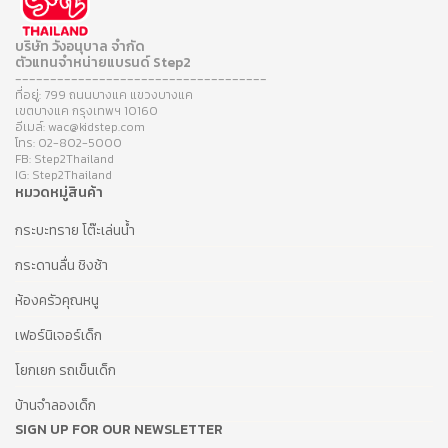
บริษัท วังอนุบาล จำกัด
ตัวแทนจำหน่ายแบรนด์ Step2
------------------------------------
ที่อยู่: 799 ถนนบางแค แขวงบางแค
เขตบางแค กรุงเทพฯ 10160
อีเมล์: wac@kidstep.com
โทร: 02-802-5000
FB: Step2Thailand
IG: Step2Thailand
หมวดหมู่สินค้า
กระบะทราย โต๊ะเล่นน้ำ
กระดานลื่น ชิงช้า
ห้องครัวคุณหนู
เฟอร์นิเจอร์เด็ก
โยกเยก รถเข็นเด็ก
บ้านจำลองเด็ก
SIGN UP FOR OUR NEWSLETTER