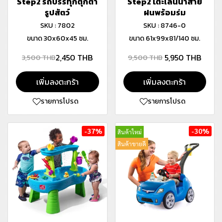
Step2 รถบรรทุกตุ๊กตา
Step2 โต๊ะเล่นน้ำสาย
รูปสัตว์
ฝนพร้อมร่ม
SKU : 7802
SKU : 8746-0
ขนาด 30x60x45 ซม.
ขนาด 61x99x81/140 ซม.
2,450 THB
5,950 THB
3,500 THB
9,500 THB
เพิ่มลงตะกร้า
เพิ่มลงตะกร้า
รายการโปรด
รายการโปรด
-37%
-30%
สินค้าใหม่
สินค้าขายดี