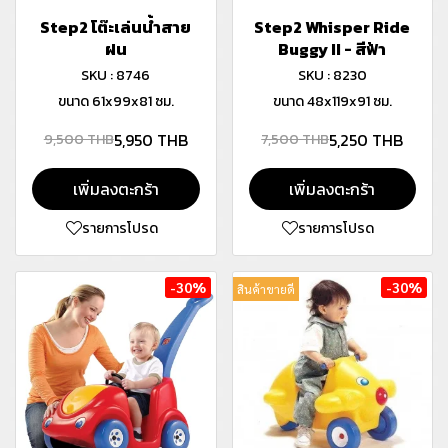
Step2 โต๊ะเล่นน้ำสาย
Step2 Whisper Ride
ฝน
Buggy II - สีฟ้า
SKU : 8746
SKU : 8230
ขนาด 61x99x81 ซม.
ขนาด 48x119x91 ซม.
5,950 THB
5,250 THB
9,500 THB
7,500 THB
เพิ่มลงตะกร้า
เพิ่มลงตะกร้า
รายการโปรด
รายการโปรด
-30%
-30%
สินค้าขายดี