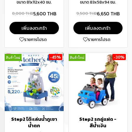
ขนาด 81x112x40 ซม.
ขนาด 83x58x94 ซม.
5,600 THB
6,650 THB
8,000 THB
9,500 THB
เพิ่มลงตะกร้า
เพิ่มลงตะกร้า
รายการโปรด
รายการโปรด
-45%
-30%
สินค้าใหม่
สินค้าใหม่
Step2 โต๊ะเล่นน้ำภูเขา
Step2 รถคู่แฝด -
น้ำตก
สีน้ำเงิน