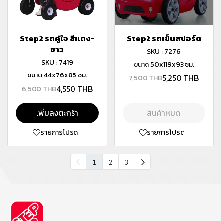
Step2 รถคู่ใจ สีแดง-
Step2 รถเข็นสปอร์ต
ขาว
SKU : 7276
SKU : 7419
ขนาด 50x119x93 ซม.
ขนาด 44x76x85 ซม.
5,250 THB
7,500 THB
4,550 THB
6,500 THB
เพิ่มลงตะกร้า
สินค้าหมด
รายการโปรด
รายการโปรด
1
2
3