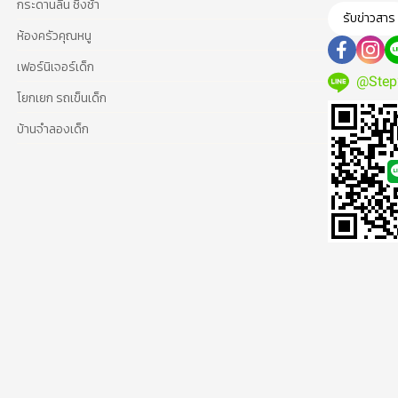
กระดานลื่น ชิงช้า
รับข่าวสาร
ห้องครัวคุณหนู
เฟอร์นิเจอร์เด็ก
@Step
โยกเยก รถเข็นเด็ก
บ้านจำลองเด็ก