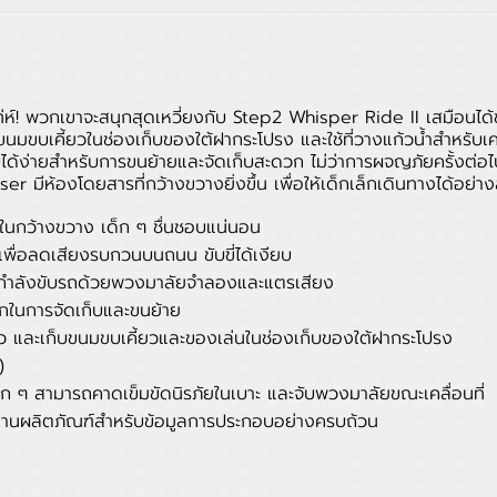
่ห์! พวกเขาจะสนุกสุดเหวี่ยงกับ Step2 Whisper Ride II เสมือนได้
นมขบเคี้ยวในช่องเก็บของใต้ฝากระโปรง และใช้ที่วางแก้วน้ำสำหรับเคร
ด้ง่ายสำหรับการขนย้ายและจัดเก็บสะดวก ไม่ว่าการผจญภัยครั้งต่อไ
มีห้องโดยสารที่กว้างขวางยิ่งขึ้น เพื่อให้เด็กเล็กเดินทางได้อย่า
นกว้างขวาง เด็ก ๆ ชื่นชอบแน่นอน
ื่อลดเสียงรบกวนบนถนน ขับขี่ได้เงียบ
อนกำลังขับรถด้วยพวงมาลัยจำลองและแตรเสียง
ดวกในการจัดเก็บและขนย้าย
้ว และเก็บขนมขบเคี้ยวและของเล่นในช่องเก็บของใต้ฝากระโปรง
)
็ก ๆ สามารถคาดเข็มขัดนิรภัยในเบาะ และจับพวงมาลัยขณะเคลื่อนที่
ช้งานผลิตภัณฑ์สำหรับข้อมูลการประกอบอย่างครบถ้วน