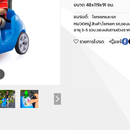
ขนาด 48x119x91 ซม.
แบรนด์:
โยกเยกและรถ
หมวดหมู่:
สินค้า
,
โยกเยก รถ
,
ของเ
อายุ 3-5 ขวบ
,
ของเล่นตามช่วงราค
รายการโปรด
แชร์
m