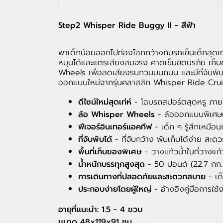
Step2 Whisper Ride Buggy II - สีฟ้า
พาเด็กน้อยออกไปท่องโลกกว้างกับรถเข็นเด็กสุดเท
หมุนได้และแตรเสียงสมจริง คาดเข็มขัดนิรภัย เก็บข
Wheels เพื่อลดเสียงรบกวนบนถนน และมีที่จับพับไ
ออกแบบใหม่จากรุ่นคลาสสิก Whisper Ride Cruiser 
ดีไซน์ใหม่สุดเท่ห์
- โฉมรถสปอร์ตสุดหรู ภายใ
ล้อ Whisper Wheels
- ล้อออกแบบพิเศษเพ
ฟีเจอร์อินเทอร์แอคทีฟ
- เด็ก ๆ รู้สึกเหมื
ที่จับพับได้
- ที่จับกว้าง พับเก็บได้ง่าย สะ
พื้นที่เก็บของพิเศษ
- วางแก้วน้ำในที่วางแก
น้ำหนักบรรทุกสูงสุด
- 50 ปอนด์ (22.7 กก.
การเดินทางที่ปลอดภัยและสะดวกสบาย
- เด
ประกอบง่ายโดยผู้ใหญ่
- อ้างอิงคู่มือการใ
อายุที่แนะนำ: 1.5 - 4 ขวบ
ขนาด 48x119x91 ซม.