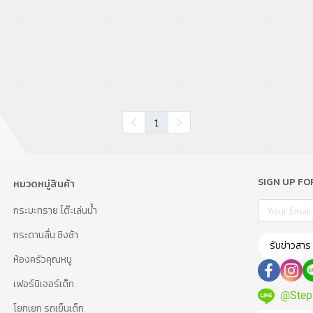
1
SIGN UP F
หมวดหมู่สินค้า
กระบะทราย โต๊ะเล่นน้ำ
กระดานลื่น ชิงช้า
รับข่าวสาร
ห้องครัวคุณหนู
เฟอร์นิเจอร์เด็ก
@Step
โยกเยก รถเข็นเด็ก